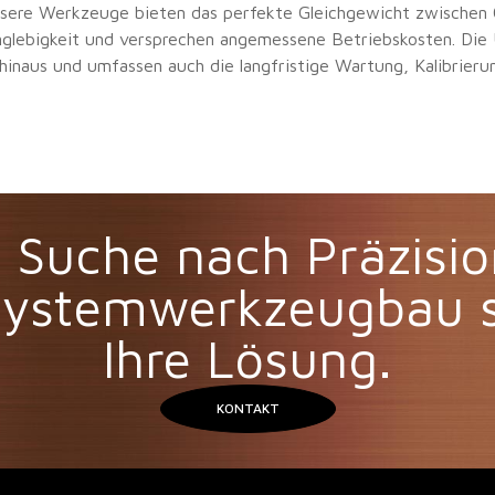
nsere Werkzeuge bieten das perfekte Gleichgewicht zwischen Q
nglebigkeit und versprechen angemessene Betriebskosten. Die
 hinaus und umfassen auch die langfristige Wartung, Kalibrier
 Suche nach Präzision
 Systemwerkzeugbau s
Ihre Lösung.
KONTAKT