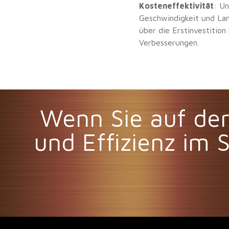
Kosteneffektivität
: U
Geschwindigkeit und La
über die Erstinvestition
Verbesserungen.
Wenn Sie auf der
und Effizienz im