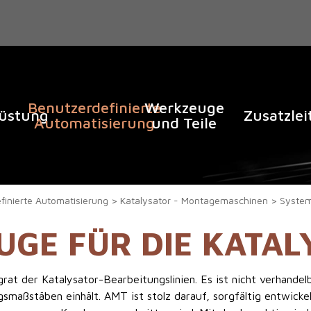
Benutzerdefinierte
Werkzeuge
rüstung
Zusatzle
Automatisierung
und Teile
finierte Automatisierung
Katalysator - Montagemaschinen
Syste
GE FÜR DIE KATA
t der Katalysator-Bearbeitungslinien. Es ist nicht verhandelb
gsmaßstäben einhält. AMT ist stolz darauf, sorgfältig entwick