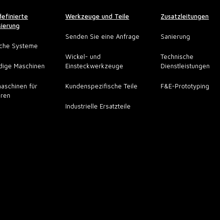
efinierte
Werkzeuge und Teile
Zusatzleitungen
ierung
Senden Sie eine Anfrage
Sanierung
sche Systeme
Wickel- und
Technische
dige Maschinen
Einsteckwerkzeuge
Dienstleistungen
aschinen für
Kundenspezifische Teile
F&E-Prototyping
oren
Industrielle Ersatzteile