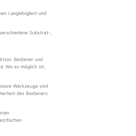
hen Langlebigkeit und
 verschiedene Substrat-,
uktion. Bediener und
d. Wo es möglich ist,
 unsere Werkzeuge sind
cherheit des Bedieners
ieten
ezifischen