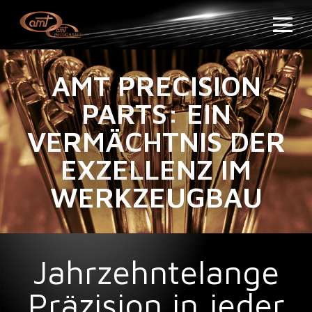
AMT PRECISION
PARTS: EIN
VERMÄCHTNIS DER
EXZELLENZ IM
WERKZEUGBAU
Jahrzehntelange
Präzision in jeder