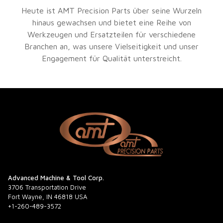
Heute ist AMT Precision Parts über seine Wurzeln
hinaus gewachsen und bietet eine Reihe von
Werkzeugen und Ersatzteilen für verschiedene
Branchen an, was unsere Vielseitigkeit und unser
Engagement für Qualität unterstreicht.
Advanced Machine & Tool Corp.
3706 Transportation Drive
Fort Wayne, IN 46818 USA
+1-260-489-3572