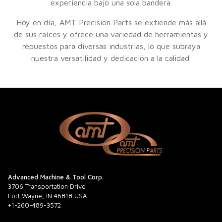
experiencia bajo una sola bandera.
Hoy en día, AMT Precision Parts se extiende más allá
de sus raíces y ofrece una variedad de herramientas y
repuestos para diversas industrias, lo que subraya
nuestra versatilidad y dedicación a la calidad.
Advanced Machine & Tool Corp.
3706 Transportation Drive
Fort Wayne, IN 46818 USA
+1-260-489-3572