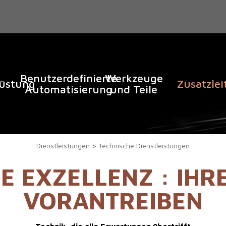
Benutzerdefinierte
Werkzeuge
rüstung
Zusatzle
Automatisierung
und Teile
Dienstleistungen
Technische Dienstleistungen
E EXZELLENZ : IHR
VORANTREIBEN