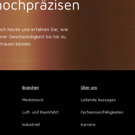
 hochpräzisen
och heute und erfahren Sie, wie
rer Geschwindigkeit bis hin zu
rtrauen können.
Branchen
Über uns
Medizinisch
Leitende Aussagen
Luft- und Raumfahrt
Fachwissen/Fähigkeiten
Industriell
Karriere