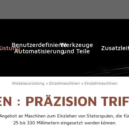
Benutzerdefinierte
Werkzeuge
rüstung
Zusatzle
Automatisierung
und Teile
Wickelausrüstung
Einzelmaschinen
Einziehmaschinen
N : PRÄZISION TRIF
es Angebot an Maschinen zum Einziehen von Statorspulen, die f
25 bis 330 Millimetern eingesetzt werden können.