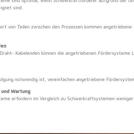
teme sind optimal, wenn Schwerkraftförderer aufgrund der G
ignet sind.
sport von Teilen zwischen den Prozessen kommen angetrieben
den
 Draht- Kabelenden können die angetriebenen Fördersysteme 
folgung notwendig ist, vereinfachen angetriebene Fördersyste
n und Wartung
teme erfordern im Vergleich zu Schwerkraftsystemen weniger