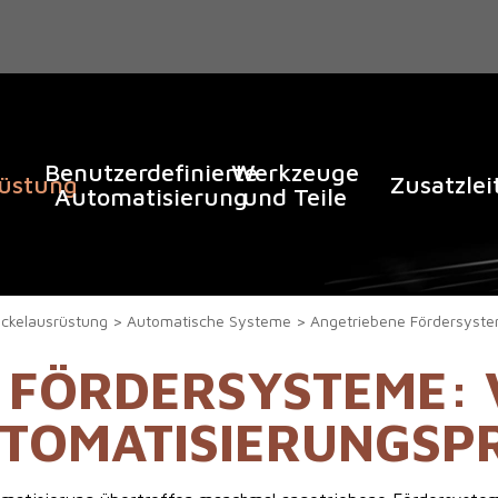
Benutzerdefinierte
Werkzeuge
rüstung
Zusatzle
Automatisierung
und Teile
ckelausrüstung
Automatische Systeme
Angetriebene Fördersyst
 FÖRDERSYSTEME:
UTOMATISIERUNGSP