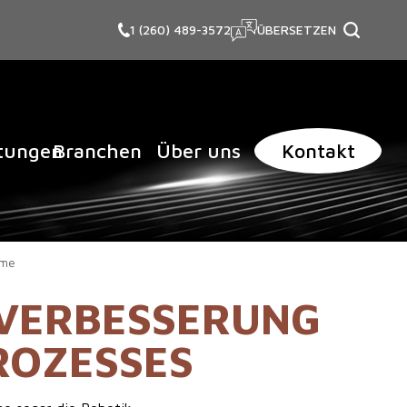
1 (260) 489-3572
ÜBERSETZEN
itungen
Branchen
Über uns
Kontakt
eme
 VERBESSERUNG
ROZESSES